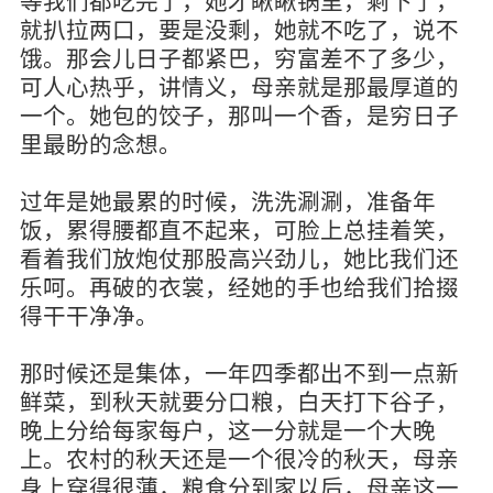
等我们都吃完了，她才瞅瞅锅里，剩下了，
就扒拉两口，要是没剩，她就不吃了，说不
饿。那会儿日子都紧巴，穷富差不了多少，
可人心热乎，讲情义，母亲就是那最厚道的
一个。她包的饺子，那叫一个香，是穷日子
里最盼的念想。
过年是她最累的时候，洗洗涮涮，准备年
饭，累得腰都直不起来，可脸上总挂着笑，
看着我们放炮仗那股高兴劲儿，她比我们还
乐呵。再破的衣裳，经她的手也给我们拾掇
得干干净净。
那时候还是集体，一年四季都出不到一点新
鲜菜，到秋天就要分口粮，白天打下谷子，
晚上分给每家每户，这一分就是一个大晚
上。农村的秋天还是一个很冷的秋天，母亲
身上穿得很薄，粮食分到家以后，母亲这一