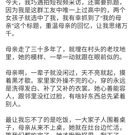
今天，我巧遇拍短视频采访，还需要抓题，
因为我是这群工友中唯一上过高中的，两个
女孩子就选中了我，我有幸抓到了“我的母
亲”这个标题，重温母亲的回忆，让我思绪万
千。
母亲走了三十多年了，就埋在村头的老坟地
里，她的模样、一举一动就跟在眼前似的。
母亲啊，一辈子就没闲过，天不亮就起，摸
着黑才歇。家里家外操不完的心，穿的永远
是洗得发白、补了又补的衣裳。她心善能容
人，跟邻里没红过脸，有啥好东西总先紧着
别人。
最让我忘不了的是吃饭，一大家子人围着桌
子，母亲从来不上桌，她就在灶台边忙活，