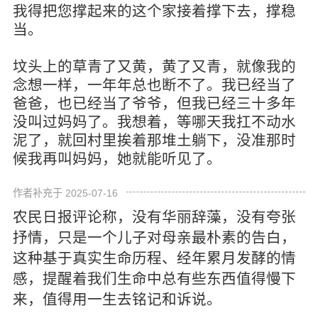
我得把您撑起来的这个家接着撑下去，撑稳
当。
坟头上的草青了又黄，黄了又青，就像我的
念想一样，一年年总也断不了。我已经当了
爸爸，也已经当了爷爷，但我已经三十多年
没叫过妈妈了。我想着，等哪天我扛不动水
泥了，就回村里挨着那堆土躺下，没准那时
候我再叫妈妈，她就能听见了。
作者补充于 2025-07-16
农民日报评论称，没有华丽辞藻，没有夸张
抒情，只是一个儿子对母亲最朴素的告白，
这种基于真实生命历程、经年累月发酵的情
感，提醒着我们生命中总有些东西值得慢下
来，值得用一生去铭记和诉说。