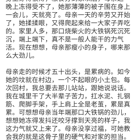
晚上冻得受不了，她那薄薄的被子围在身上
一会儿，天就亮了。母亲一天的辛劳又开始
了，她揉揉眼，又得爬起来给一大家子弄吃
的。家里人多，那口烧柴火的大铁锅死沉死
沉，端上端下，真不是一般人能干的力气
活。现在想想，母亲那瘦小的身子，哪来那
么大劲儿。
母亲走的时候才五十出头，是累病的。如今
她的坟就在村边，一个不起眼的小土包。每
次回村，我总要去那儿站站，跟她说说话。
我在城里干了大半辈子苦力，扛水泥、扎钢
筋、爬脚手架，手上肩上全是老茧，累是真
累。可想想母亲当年端那口大铁锅的劲儿，
想想她冻得发抖还咬牙撑到天亮的样子，我
这力气就又上来了。母亲没享过福，可她教
会我的就是这骨子里的硬气和对家的担当。