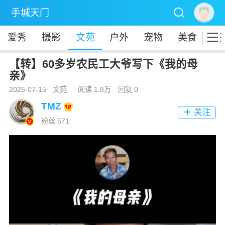

手城天门

爱秀
摄影
文苑
户外
宠物
美食
钓
【转】60多岁农民工大爷写下《我的母
亲》
2025-07-15
文苑
阅读 1.8万
回复 0
TMZ
关注

粉丝 571