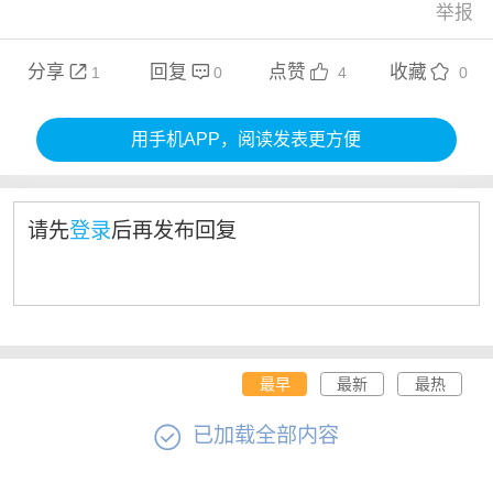
举报
分享
回复
点赞
收藏




1
0
4
0
用手机APP，阅读发表更方便
请先
登录
后再发布回复
最早
最新
最热

已加载全部内容