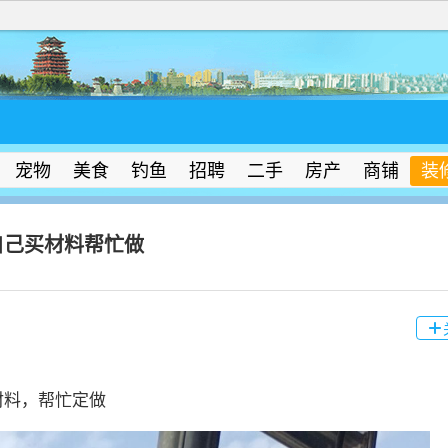
宠物
美食
钓鱼
招聘
二手
房产
商铺
装
自己买材料帮忙做

材料，帮忙定做