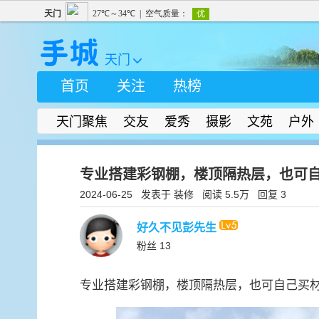
天门

首页
关注
热榜
天门聚焦
交友
爱秀
摄影
文苑
户外
专业搭建彩钢棚，楼顶隔热层，也可
2024-06-25
发表于
装修
阅读
5.5万
回复 3
好久不见彭先生
粉丝
13
专业搭建彩钢棚，楼顶隔热层，也可自己买