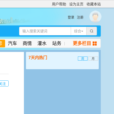
用户帮助
设为主页
收藏本站
登录
注册
综合

修
汽车
商情
灌水
站务
更多栏目
|

7天内热门
周
月
关注