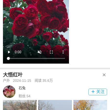
大悟红叶

户外
2024-11-15
阅读 35.6万
石兔
关注

粉丝 54