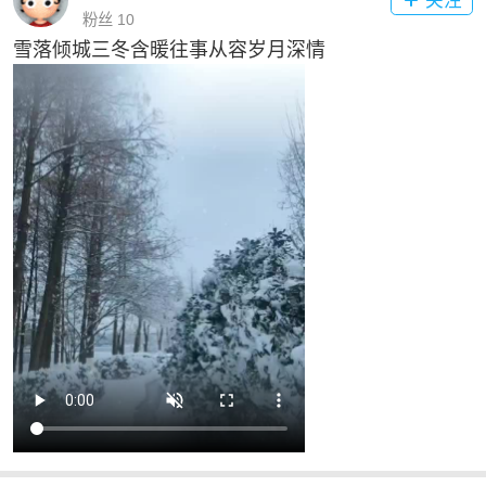
关注
粉丝 10
雪落倾城三冬含暖往事从容岁月深情