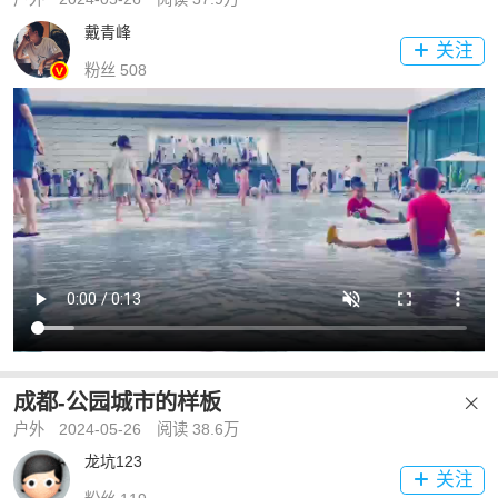
戴青峰
关注

粉丝 508
成都-公园城市的样板

户外
2024-05-26
阅读 38.6万
龙坑123
关注
