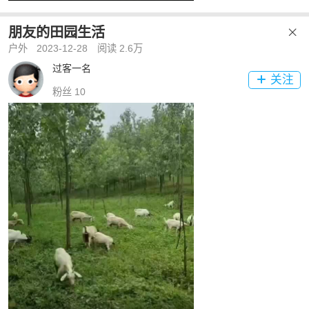
朋友的田园生活

户外
2023-12-28
阅读 2.6万
过客一名
关注

粉丝 10