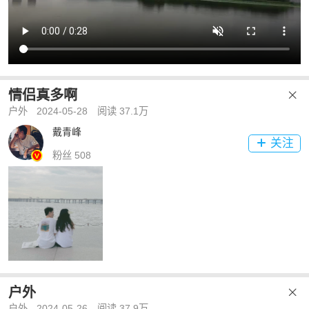
情侣真多啊

户外
2024-05-28
阅读 37.1万
戴青峰
关注

粉丝 508
户外

户外
2024-05-26
阅读 37.9万