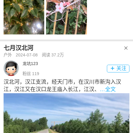
七月汉北河

户外
2024-07-08
阅读 37.2万
龙坑123
关注

粉丝 119
汉北河，汉江支流，经天门市，在汉川市新沟入汉
江，汉江又在汉口龙王庙入长江，江汉、
…全文