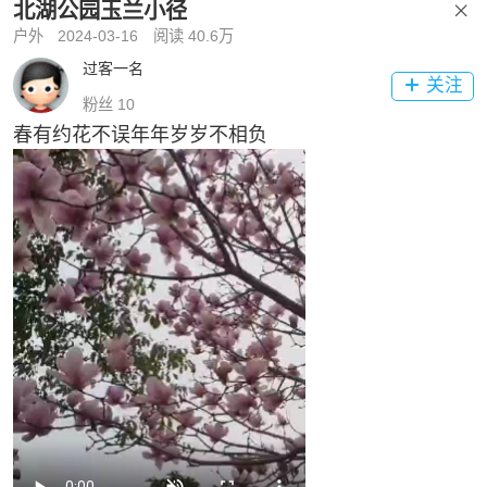
北湖公园玉兰小径

户外
2024-03-16
阅读 40.6万
过客一名
关注

粉丝 10
春有约花不误年年岁岁不相负