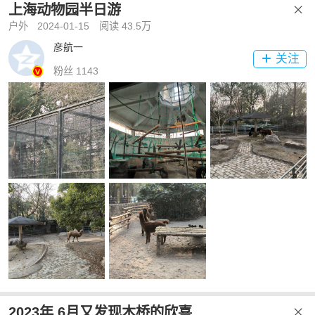
上海动物园半日游

户外
2024-01-15
阅读 43.5万
彦航一
关注

粉丝 1143
2023年 6月又发现木桥的欣喜
