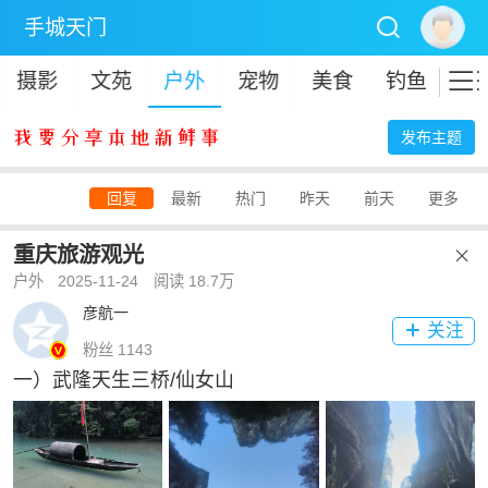

手城天门

摄影
文苑
户外
宠物
美食
钓鱼
招
发布主题
回复
最新
热门
昨天
前天
更多
重庆旅游观光

户外
2025-11-24
阅读 18.7万
彦航一
关注

粉丝 1143
一）武隆天生三桥/仙女山