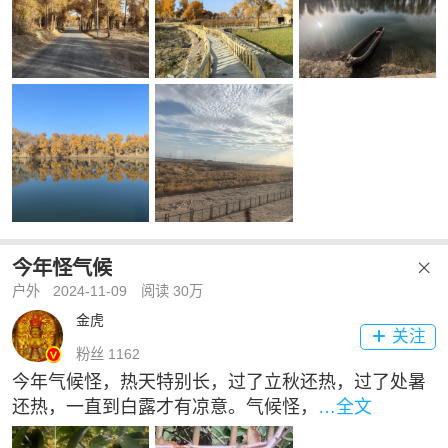
今年怪气候

户外
2024-11-09
阅读 30万
金虎
关注

粉丝 1162
今年气候怪，热天特别长，过了立秋还热，过了处暑
还热，一直到白露才有凉意。气候怪，
…全文