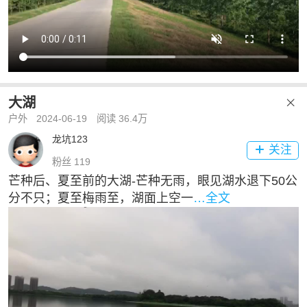
大湖

户外
2024-06-19
阅读 36.4万
龙坑123
关注

粉丝 119
芒种后、夏至前的大湖-芒种无雨，眼见湖水退下50公
分不只；夏至梅雨至，湖面上空一
…全文