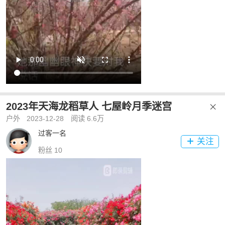
2023年天海龙稻草人 七屋岭月季迷宫

户外
2023-12-28
阅读 6.6万
过客一名
关注

粉丝 10