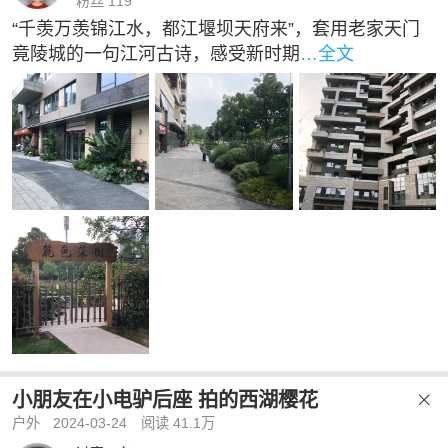
粉丝 119
“千羡万羡锦江水，都江堰坝天府来”，套用老家天门
竟陵城的一句江河古诗，感受新时期
…全文
小朋友在小电驴后座 拍的西湖樱花

户外
2024-03-24
阅读 41.1万