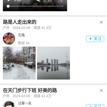
路是人走出来的

户外
2024-02-08
阅读 41.3万
石兔
关注

粉丝 54
在天门步行下班 好美的路

户外
2024-02-05
阅读 41.4万
过客一名
