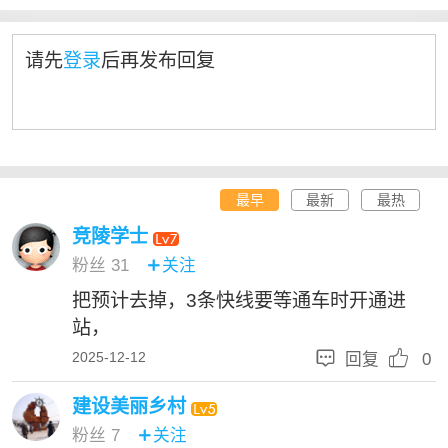
请先
登录
后再发布回复
最早
最新
最热
竞陵学士
粉丝
31
关注

把预计去掉，3条快线要等通车时开通进
站，


2025-12-12
回复
0
建设美丽乡村
粉丝
7
关注
