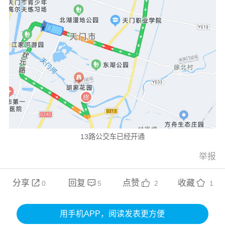
13路公交车已经开通
举报
分享
回复
点赞
收藏




0
5
2
1
用手机APP，阅读发表更方便