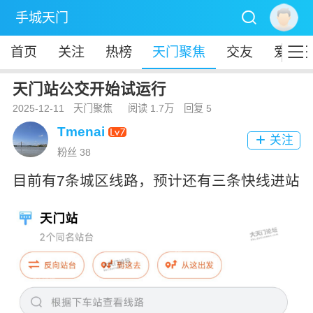

手城天门

首页
关注
热榜
天门聚焦
交友
爱秀
天门站公交开始试运行
2025-12-11
天门聚焦
阅读 1.7万
回复 5
Tmenai
关注

粉丝 38
目前有7条城区线路，预计还有三条快线进站